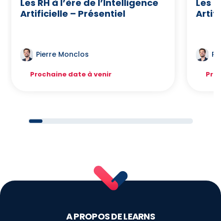
Les RH à l’ère de l’Intelligence
Les R
Artificielle – Présentiel
Artifi
Pierre Monclos
Pi
Prochaine date à venir
Proc
A PROPOS DE LEARNS