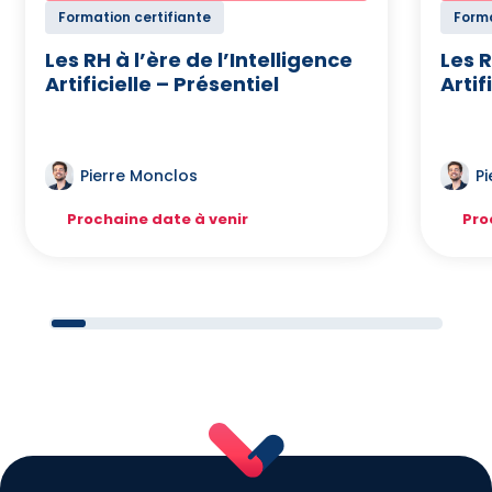
Formation certifiante
Forma
Les RH à l’ère de l’Intelligence
Les R
Artificielle – Présentiel
Artif
Pierre Monclos
P
Prochaine date à venir
Pro