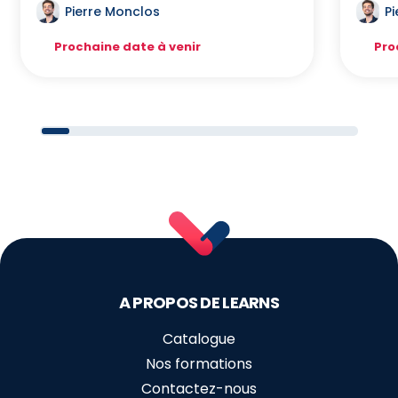
Pierre Monclos
P
Prochaine date à venir
Pro
A PROPOS DE LEARNS
Catalogue
Nos formations
Contactez-nous