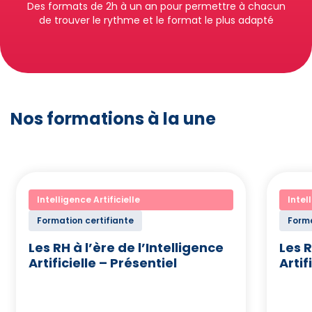
Des formats de 2h à un an pour permettre à chacun
de trouver le rythme et le format le plus adapté
Nos formations à la une
Intelligence Artificielle
Intel
Formation certifiante
Forma
Les RH à l’ère de l’Intelligence
Les R
Artificielle – Présentiel
Artif