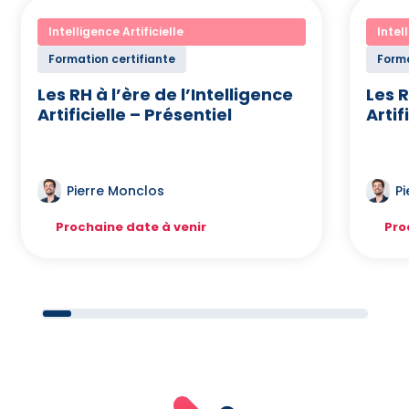
Intelligence Artificielle
Intel
Formation certifiante
Forma
Les RH à l’ère de l’Intelligence
Les R
Artificielle – Présentiel
Artif
Pierre Monclos
P
Prochaine date à venir
Pro