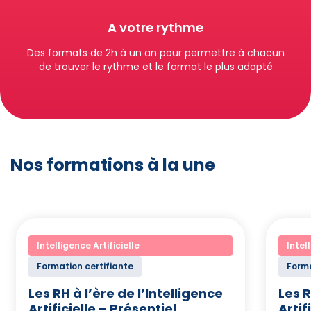
A votre rythme
Des formats de 2h à un an pour permettre à chacun
de trouver le rythme et le format le plus adapté
Nos formations à la une
Intelligence Artificielle
Intel
Formation certifiante
Forma
Les RH à l’ère de l’Intelligence
Les R
Artificielle – Présentiel
Artif