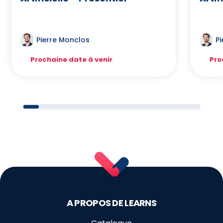
Pierre Monclos
P
Prochaine date à venir
Pro
A PROPOS DE LEARNS