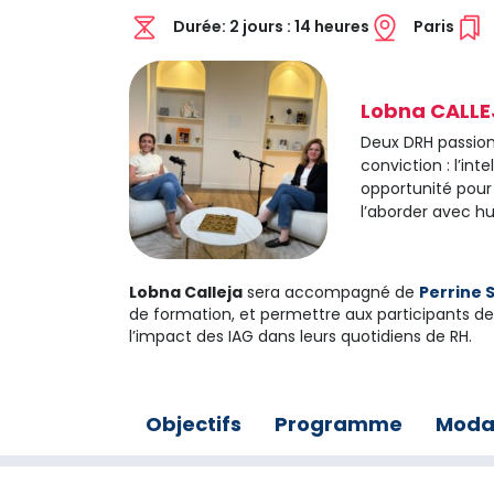
Durée:
2 jours : 14 heures
Paris
Lobna CALLEJ
Deux DRH passio
conviction : l’int
opportunité pour 
l’aborder avec h
Lobna Calleja
sera accompagné de
Perrine 
de formation, et permettre aux participants de 
l’impact des IAG dans leurs quotidiens de RH.
Objectifs
Programme
Moda