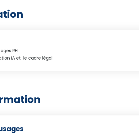
ation
usages RH
ation IA et
le cadre légal
ormation
 usages